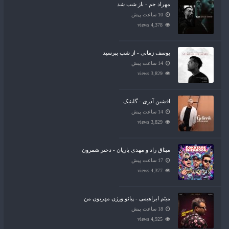
مهراد جم - باز شب شد
10 ساعت پیش
4,378 views
یوسف زمانی - از شب بپرسید
14 ساعت پیش
3,829 views
افشین آذری - گلینیک
14 ساعت پیش
3,829 views
میثاق راد و مهدی یاریان - دختر شمرون
17 ساعت پیش
4,377 views
میثم ابراهیمی - پیانو ورژن مهربون من
18 ساعت پیش
4,925 views