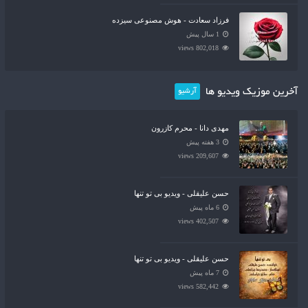
فرزاد سعادت - هوش مصنوعی سیزده
1 سال پیش
802,018 views
آخرین موزیک ویدیو ها
آرشیو
مهدی دانا - محرم کازرون
3 هفته پیش
209,607 views
حسن علیقلی - ویدیو بی تو تنها
6 ماه پیش
402,507 views
حسن علیقلی - ویدیو بی تو تنها
7 ماه پیش
582,442 views