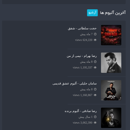
آخرین آلبوم ها
آرشیو
حجت سلطانی - شفق
7 ماه پیش
624,220 views
رضا بهرام - نیمی از من
8 ماه پیش
1,195,337 views
سامان جلیلی - آلبوم عشق قدیمی
8 ماه پیش
1,160,867 views
رضا صادقی - آلبوم برنده
1 سال پیش
3,062,390 views