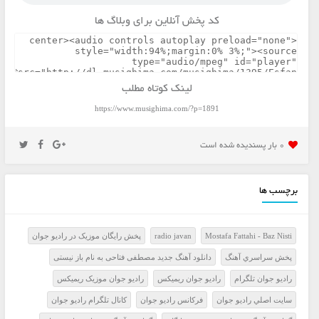
کد پخش آنلاین برای وبلاگ ها
لینک کوتاه مطلب
https://www.musighima.com/?p=1891
0 بار پسنديده شده است
برچسب ها
Mostafa Fattahi - Baz Nisti
radio javan
پخش رايگان موزيک در راديو جوان
پخش سراسري آهنگ
دانلود آهنگ جدید مصطفی فتاحی به نام باز نیستی
راديو جوان تلگرام
راديو جوان ريميکس
راديو جوان موزيک ريميکس
سايت اصلي راديو جوان
فرکانس راديو جوان
کانال تلگرام راديو جوان