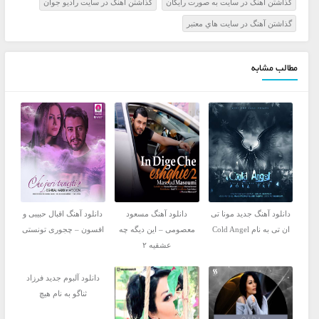
گذاشتن آهنگ در سايت به صورت رايگان
گذاشتن آهنگ در سايت راديو جوان
گذاشتن آهنگ در سايت هاي معتبر
مطالب مشابه
دانلود آهنگ جدید مونا تی
دانلود آهنگ مسعود
دانلود آهنگ اقبال حبیبی و
ان تی به نام Cold Angel
معصومی – این دیگه چه
افسون – چجوری تونستی
عشقیه ۲
دانلود آلبوم جدید فرزاد
ثناگو به نام هیچ