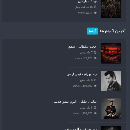
ویناک - پارافین
18 ساعت پیش
6,017 views
آخرین آلبوم ها
آرشیو
حجت سلطانی - شفق
7 ماه پیش
623,126 views
رضا بهرام - نیمی از من
8 ماه پیش
1,192,602 views
سامان جلیلی - آلبوم عشق قدیمی
8 ماه پیش
1,158,679 views
رضا صادقی - آلبوم برنده