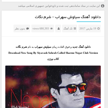
این سایت در ستاد ساماندهی ثبت شده و تابع قوانین جمهوری اسلامی میباشد
دانلود آهنگ سیاوش سهراب – شرم نگات
19 مارس 2017
تک آهنگ
680,393 views
بدون نظر
دانلود آهنگ جدید
و فوق العاده زیبای
سیاوش سهراب
به نام
شرم نگات
Download New Song By Siyavash Sohrab Called Sharme Negat Club Version
کلاب ورژن