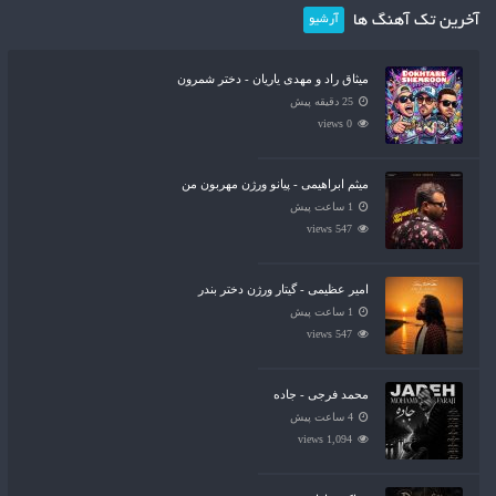
آخرین تک آهنگ ها
آرشیو
میثاق راد و مهدی یاریان - دختر شمرون
25 دقیقه پیش
0 views
میثم ابراهیمی - پیانو ورژن مهربون من
1 ساعت پیش
547 views
امیر عظیمی - گیتار ورژن دختر بندر
1 ساعت پیش
547 views
محمد فرجی - جاده
4 ساعت پیش
1,094 views