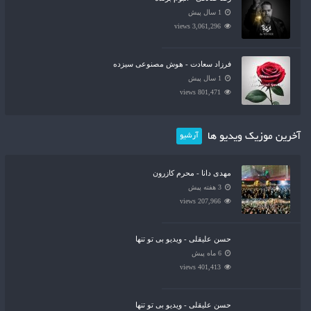
1 سال پیش
3,061,296 views
فرزاد سعادت - هوش مصنوعی سیزده
1 سال پیش
801,471 views
آخرین موزیک ویدیو ها
آرشیو
مهدی دانا - محرم کازرون
3 هفته پیش
207,966 views
حسن علیقلی - ویدیو بی تو تنها
6 ماه پیش
401,413 views
حسن علیقلی - ویدیو بی تو تنها