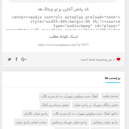
کد پخش آنلاین برای وبلاگ ها
لینک کوتاه مطلب
https://www.musighima.com/?p=1875
0 بار پسنديده شده است
برچسب ها
radio javan
آهنگ جدید سیاوش سهراب به نام شرم نگات
پخش رايگان موزيک در راديو جوان
پخش سراسري آهنگ
دانلود آهنگ جدید سیاوش سهراب به نام شرم نگات
راديو جوان تلگرام
راديو جوان ريميکس
راديو جوان موزيک ريميکس
سايت اصلي راديو جوان