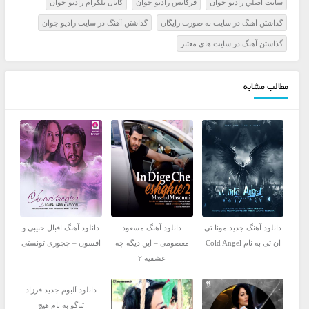
سايت اصلي راديو جوان
فرکانس راديو جوان
کانال تلگرام راديو جوان
گذاشتن آهنگ در سايت به صورت رايگان
گذاشتن آهنگ در سايت راديو جوان
گذاشتن آهنگ در سايت هاي معتبر
مطالب مشابه
دانلود آهنگ جدید مونا تی
دانلود آهنگ مسعود
دانلود آهنگ اقبال حبیبی و
ان تی به نام Cold Angel
معصومی – این دیگه چه
افسون – چجوری تونستی
عشقیه ۲
دانلود آلبوم جدید فرزاد
ثناگو به نام هیچ