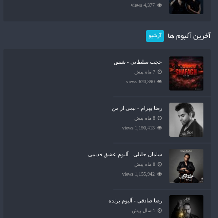
4,377 views
آخرین آلبوم ها
آرشیو
حجت سلطانی - شفق
7 ماه پیش
620,390 views
رضا بهرام - نیمی از من
8 ماه پیش
1,190,413 views
سامان جلیلی - آلبوم عشق قدیمی
8 ماه پیش
1,155,942 views
رضا صادقی - آلبوم برنده
1 سال پیش