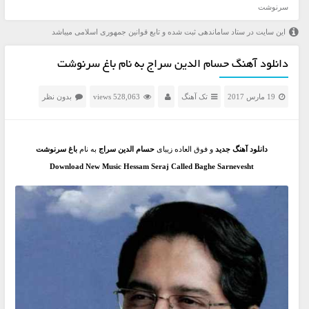
سرنوشت
این سایت در ستاد ساماندهی ثبت شده و تابع قوانین جمهوری اسلامی میباشد
دانلود آهنگ حسام الدین سراج به نام باغ سرنوشت
19 مارس 2017
تک آهنگ
528,063 views
بدون نظر
دانلود آهنگ جدید
و فوق العاده زیبای
حسام الدین سراج
به نام
باغ سرنوشت
Download New Music Hessam Seraj Called Baghe Sarnevesht