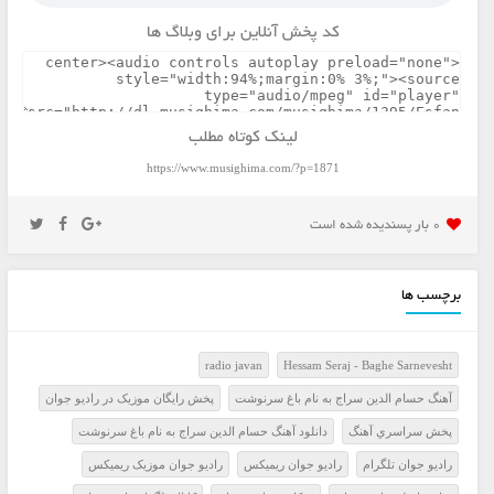
کد پخش آنلاین برای وبلاگ ها
لینک کوتاه مطلب
https://www.musighima.com/?p=1871
0 بار پسنديده شده است
برچسب ها
radio javan
Hessam Seraj - Baghe Sarnevesht
آهنگ حسام الدین سراج به نام باغ سرنوشت
پخش رايگان موزيک در راديو جوان
پخش سراسري آهنگ
دانلود آهنگ حسام الدین سراج به نام باغ سرنوشت
راديو جوان تلگرام
راديو جوان ريميکس
راديو جوان موزيک ريميکس