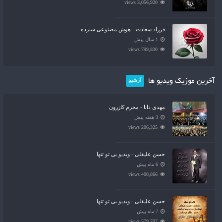
3,056,920 views
فرزاد سعادت - هوش مصنوعی سیزده
1 سال پیش
799,830 views
آخرین موزیک ویدیو ها
آرشیو
مهدی دانا - محرم کازرون
3 هفته پیش
206,325 views
حسن علیقلی - ویدیو بی تو تنها
6 ماه پیش
400,866 views
حسن علیقلی - ویدیو بی تو تنها
7 ماه پیش
579,707 views