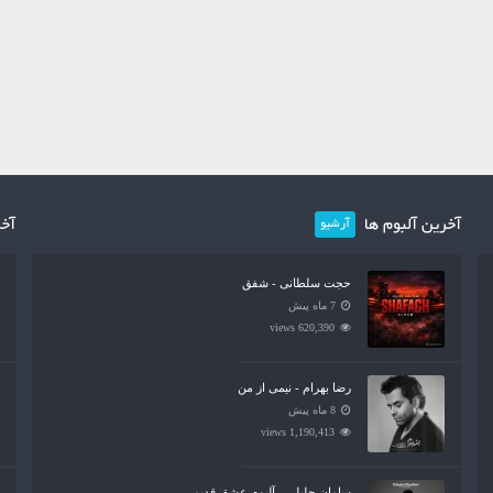
آخرین آلبوم ها
آخر
آرشیو
حجت سلطانی - شفق
7 ماه پیش
620,390 views
رضا بهرام - نیمی از من
8 ماه پیش
1,190,413 views
سامان جلیلی - آلبوم عشق قدیمی