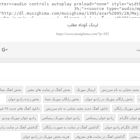
لینک کوتاه مطلب
https://www.musighima.com/?p=182
مجید یحیایی به نام سرزنش
ارسال موزيک
پخش آهنگ در سايت هاي معتبر
پخش اهنگ مجا
پخش رايگان موزيک در راديو جوان
پخش رايگان موزيک شما
پخش زنده راديو جوان
خش موزيک رايگان
دانلود آهنگ جدید مجید یحیایی به نام سرزنش
دانلود آهنگ هاي جديد 94 غيرمجاز
و جوان تلگرام
راديو جوان ريميکس
راديو جوان موزيک ريميکس
راديو جوان موزيک ويديو
کانال تلگرام راديو جوان
گذاشتن آهنگ در سايت به صورت رايگان
گذاشتن آهنگ در سايت رادي
معتبر
گذاشتن اهنگ در سايت هاي معروف
هزينه پخش موزيک در راديو جوان