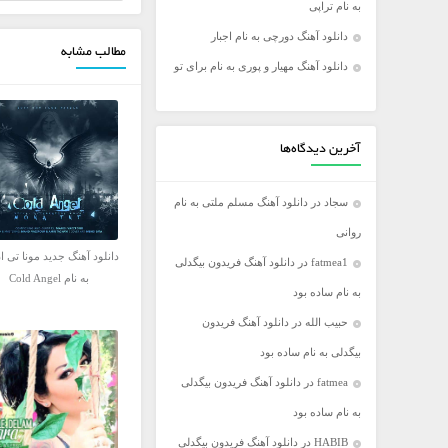
به نام تراپی
فریدون آسرایی
دانلود آهنگ دورچی به نام اجبار
مطالب مشابه
کامران مولایی
دانلود آهنگ مهیار و پوری به نام برای تو
مازیار فلاحی
مجید اخشابی
مجید خراطها
آخرین دیدگاه‌ها
محسن ابراهیم زاده
سجاد
در
دانلود آهنگ مسلم ملتی به نام
محسن چاووشی
روانی
محسن یگانه
دانلود آهنگ جدید مونا تی ا
fatmea1
در
دانلود آهنگ فریدون بیگدلی
محمد رضا گلزار
به نام Cold Angel
به نام ساده بود
محمد علیزاده
حبیب الله
در
دانلود آهنگ فریدون
مرتضی اشرفی
بیگدلی به نام ساده بود
مرتضی سرمدی
fatmea
در
دانلود آهنگ فریدون بیگدلی
مهدی جهانی
به نام ساده بود
مهدی یغمایی
HABIB
در
دانلود آهنگ فریدون بیگدلی
میثم ابراهیمی