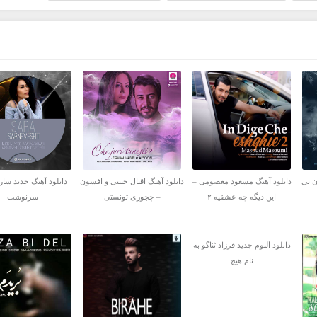
ن تی
دانلود آهنگ مسعود معصومی –
دانلود آهنگ اقبال حبیبی و افسون
دانلود آهنگ جدید سارا
این دیگه چه عشقیه ۲
– چجوری تونستی
سرنوشت
دانلود آلبوم جدید فرزاد ثناگو به
نام هیچ