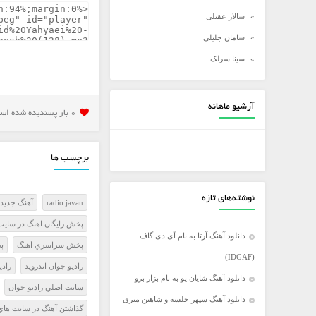
سالار عقیلی
سامان جلیلی
سینا سرلک
شادمهر عقیلی
شهاب مظفری
آرشیو ماهانه
0 بار پسنديده شده است
علی زند وکیلی
علی عبدالمالکی
برچسب ها
علی لهراسبی
علی یاسینی
نوشته‌های تازه
radio javan
آهنگ جدید 
علیرضا روزگار
پخش رايگان اهنگ در سايت
علیرضا طلیسچی
دانلود آهنگ آرتا به نام آی دی گاف
پخش سراسري آهنگ
پ
عماد
(IDGAF)
راديو جوان اندرويد
رادي
عماد طالب زاده
دانلود آهنگ شایان یو به نام بزار برو
سايت اصلي راديو جوان
فرزاد فرخ
دانلود آهنگ سپهر خلسه و شاهین میری
گذاشتن آهنگ در سايت هاي 
فرزاد فرزین