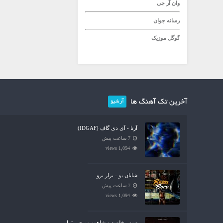
وان آر جی
رسانه جوان
گوگل موزیک
آخرین تک آهنگ ها
آرشیو
آرتا - آی دی گاف (IDGAF)
7 ساعت پیش
1,094 views
شایان یو - بزار برو
7 ساعت پیش
1,094 views
سپهر خلسه و شاهین میری - تراپی