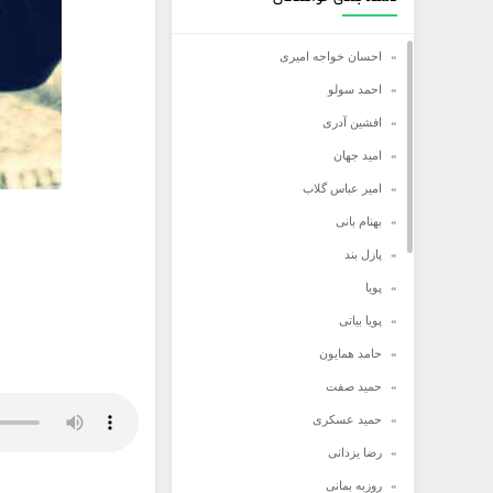
احسان خواجه امیری
احمد سولو
افشین آدری
امید جهان
امیر عباس گلاب
بهنام بانی
پازل بند
پویا
پویا بیاتی
حامد همایون
حمید صفت
حمید عسکری
رضا یزدانی
روزبه بمانی