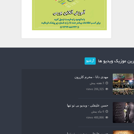
ین موزیک ویدیو ها
آرشیو
مهدی دانا - محرم کازرون
3 هفته پیش
206,325 views
حسن علیقلی - ویدیو بی تو تنها
6 ماه پیش
400,866 views
حسن علیقلی - ویدیو بی تو تنها