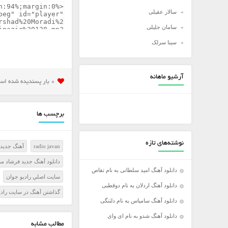
سالار عقیلی
سامان جلیلی
سینا سرلک
شادمهر عقیلی
شهاب مظفری
آرشیو ماهانه
0 بار پسنديده شده است
علی زند وکیلی
علی عبدالمالکی
برچسب ها
علی لهراسبی
علی یاسینی
نوشته‌های تازه
radio javan
آهنگ جدید 
علیرضا روزگار
دانلود آهنگ جدید فرشاد م
علیرضا طلیسچی
دانلود آهنگ امید سلطانی به نام تقاص
سايت اصلي راديو جوان
عماد
دانلود آهنگ اردلان به نام دوقطبی
گذاشتن آهنگ در سايت رادي
عماد طالب زاده
دانلود آهنگ سامیاس به نام دلتنگی
فرزاد فرخ
دانلود آهنگ شدو به نام ای وای
مطالب مشابه
فرزاد فرزین