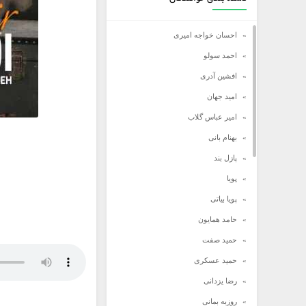
احسان خواجه امیری
احمد سولو
افشین آدری
امید جهان
امیر عباس گلاب
بهنام بانی
پازل بند
پویا
پویا بیاتی
حامد همایون
حمید صفت
حمید عسکری
رضا یزدانی
روزبه بمانی