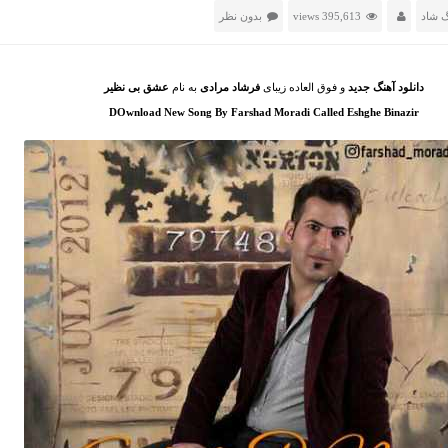
گ شاد
395,613 views
بدون نظر
دانلود آهنگ جدید
و فوق العاده زیبای
فرشاد مرادی
به نام
عشق بی نظیر
DOwnload New Song By Farshad Moradi Called Eshghe Binazir