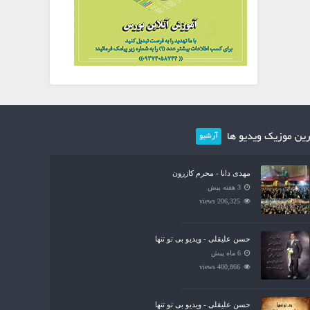
ین موزیک ویدیو ها
آرشیو
مهدی دانا - محرم کازرون
3 هفته پیش
206,325 views
حسن علیقلی - ویدیو بی تو تنها
6 ماه پیش
400,866 views
حسن علیقلی - ویدیو بی تو تنها