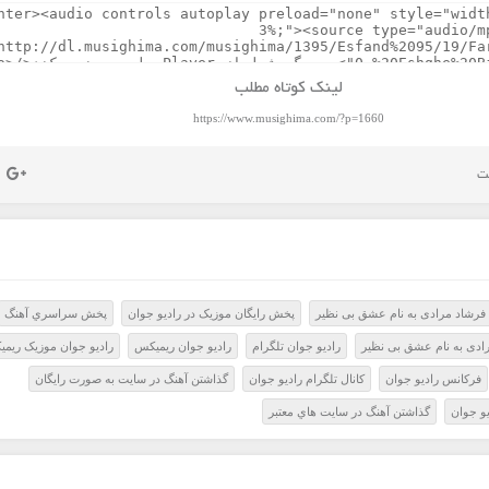
لینک کوتاه مطلب
https://www.musighima.com/?p=1660
فرشاد مرادی به نام عشق بی نظیر
پخش رايگان موزيک در راديو جوان
پخش سراسري آهنگ
رادی به نام عشق بی نظیر
راديو جوان تلگرام
راديو جوان ريميکس
راديو جوان موزيک ريم
فرکانس راديو جوان
کانال تلگرام راديو جوان
گذاشتن آهنگ در سايت به صورت رايگان
و جوان
گذاشتن آهنگ در سايت هاي معتبر