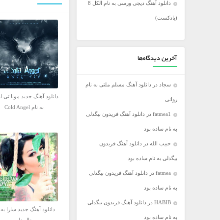
دانلود آهنگ دیجی ورسی به نام الکل 8
فریدون آسرایی
(پادکست)
کامران مولایی
مازیار فلاحی
مجید اخشابی
آخرین دیدگاه‌ها
مجید خراطها
سجاد
در
دانلود آهنگ مسلم ملتی به نام
محسن ابراهیم زاده
دانلود آهنگ جدید مونا تی ا
روانی
محسن چاووشی
به نام Cold Angel
fatmea1
در
دانلود آهنگ فریدون بیگدلی
محسن یگانه
به نام ساده بود
محمد رضا گلزار
حبیب الله
در
دانلود آهنگ فریدون
محمد علیزاده
بیگدلی به نام ساده بود
مرتضی اشرفی
fatmea
در
دانلود آهنگ فریدون بیگدلی
مرتضی سرمدی
به نام ساده بود
مهدی جهانی
HABIB
در
دانلود آهنگ فریدون بیگدلی
مهدی یغمایی
دانلود آهنگ جدید سارا به 
به نام ساده بود
میثم ابراهیمی