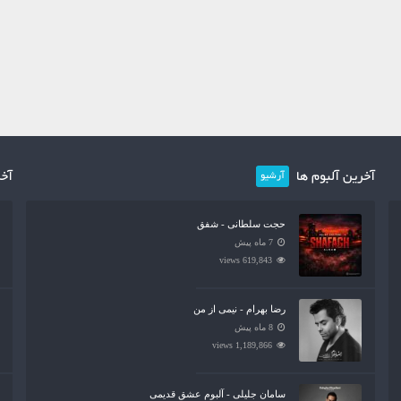
آخرین آلبوم ها
آخر
آرشیو
حجت سلطانی - شفق
7 ماه پیش
619,843 views
رضا بهرام - نیمی از من
8 ماه پیش
1,189,866 views
سامان جلیلی - آلبوم عشق قدیمی