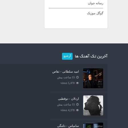
رسانه جوان
گوگل موزیک
آخرین تک آهنگ ها
آرشیو
امید سلطانی - تقاص
15 ساعت پیش
5,470 views
اردلان - دوقطبی
15 ساعت پیش
4,378 views
سامیاس - دلتنگی