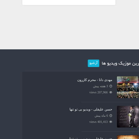
ین موزیک ویدیو ها
آرشیو
مهدی دانا - محرم کازرون
3 هفته پیش
207,966 views
حسن علیقلی - ویدیو بی تو تنها
6 ماه پیش
401,413 views
حسن علیقلی - ویدیو بی تو تنها