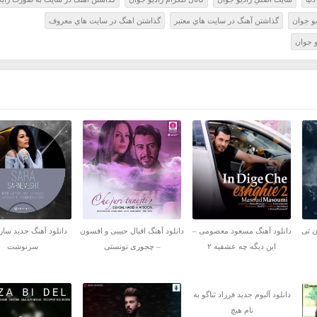
و جوان
گذاشتن آهنگ در سايت هاي معتبر
گذاشتن اهنگ در سايت هاي معروف
و جوان
ن تی
دانلود آهنگ مسعود معصومی –
دانلود آهنگ اقبال حبیبی و افسون
دانلود آهنگ جدید سارا
این دیگه چه عشقیه ۲
– چجوری تونستی
سرنوشت
دانلود آلبوم جدید فرزاد ثناگو به
نام هیچ