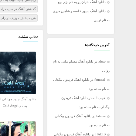
دانلود آهنگ شایان یو به نام بزار برو
فریدون آسرایی
گذاشتن آهنگ در سايت رادي
دانلود آهنگ سپهر خلسه و شاهین میری
کامران مولایی
هزينه پخش موزيک در رادي
به نام تراپی
مازیار فلاحی
مجید اخشابی
مطالب مشابه
مجید خراطها
آخرین دیدگاه‌ها
محسن ابراهیم زاده
سجاد
در
دانلود آهنگ مسلم ملتی به نام
محسن چاووشی
روانی
محسن یگانه
fatmea1
در
دانلود آهنگ فریدون بیگدلی
محمد رضا گلزار
به نام ساده بود
محمد علیزاده
حبیب الله
در
دانلود آهنگ فریدون
مرتضی اشرفی
دانلود آهنگ جدید مونا تی ا
به نام Cold Angel
بیگدلی به نام ساده بود
مرتضی سرمدی
fatmea
در
دانلود آهنگ فریدون بیگدلی
مهدی جهانی
به نام ساده بود
مهدی یغمایی
HABIB
در
دانلود آهنگ فریدون بیگدلی
میثم ابراهیمی