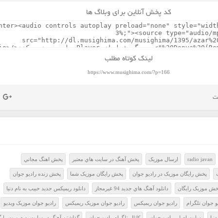
کد پخش آنلاین برای وبلاگ ها
لینک کوتاه مطلب
https://www.musighima.com/?p=166
radio javan
ارسال موزيک
پخش آهنگ در سايت هاي معتبر
پخش اهنگ مجاني
پخش رايگان موزيک در راديو جوان
پخش رايگان موزيک شما
پخش زنده راديو جوان
خش موزيک رايگان
دانلود آهنگ هاي جديد 94 غيرمجاز
دانلود ریمیکس جدید حبیب به نام دنیا
و جوان تلگرام
راديو جوان ريميکس
راديو جوان موزيک ريميکس
راديو جوان موزيک ويديو
نیا
سايت اصلي راديو جوان
کانال تلگرام راديو جوان
گذاشتن آهنگ در سايت به صورت رايگ