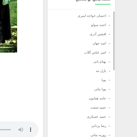
احسان خواجه امیری
احمد سولو
افشین آدری
امید جهان
امیر عباس گلاب
بهنام بانی
پازل بند
پویا
پویا بیاتی
حامد همایون
حمید صفت
حمید عسکری
رضا یزدانی
روزبه بمانی