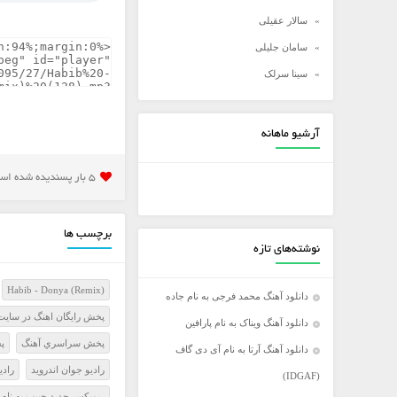
سالار عقیلی
سامان جلیلی
سینا سرلک
شادمهر عقیلی
شهاب مظفری
آرشیو ماهانه
علی زند وکیلی
5 بار پسنديده شده است
علی عبدالمالکی
علی لهراسبی
علی یاسینی
برچسب ها
نوشته‌های تازه
علیرضا روزگار
علیرضا طلیسچی
Habib - Donya (Remix)
دانلود آهنگ محمد فرجی به نام جاده
عماد
پخش رايگان اهنگ در سايت
دانلود آهنگ ویناک به نام پارافین
عماد طالب زاده
پخش سراسري آهنگ
پ
دانلود آهنگ آرتا به نام آی دی گاف
فرزاد فرخ
راديو جوان اندرويد
رادي
(IDGAF)
فرزاد فرزین
ریمیکس جدید حبیب به نام د