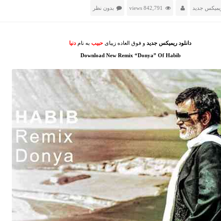
یمیکس جدید
842,791 views
بدون نظر
دانلود ریمیکس جدید
و فوق العاده زیبای
حبیب
به نام
دنیا
Download New Remix “Donya” Of Habib