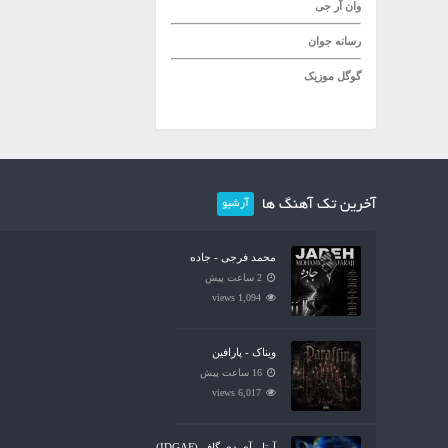
وان آر جی
رسانه جوان
گوگل موزیک
آخرین تک آهنگ ها
آرشیو
محمد فرجی - جاده
2 ساعت پیش
1,094 views
ویناک - پارافین
16 ساعت پیش
6,017 views
آرتا - آی دی گاف (IDGAF)