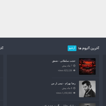
آخرین آلبوم ها
آخر
آرشیو
حجت سلطانی - شفق
7 ماه پیش
623,126 views
رضا بهرام - نیمی از من
8 ماه پیش
1,192,602 views
سامان جلیلی - آلبوم عشق قدیمی