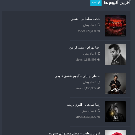
آخرین آلبوم ها
آرشیو
حجت سلطانی - شفق
7 ماه پیش
620,390 views
رضا بهرام - نیمی از من
8 ماه پیش
1,189,866 views
سامان جلیلی - آلبوم عشق قدیمی
8 ماه پیش
1,155,395 views
رضا صادقی - آلبوم برنده
1 سال پیش
3,055,826 views
فرزاد سعادت - هوش مصنوعی سیزده