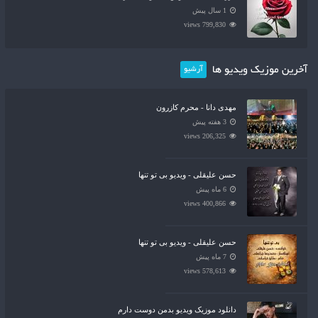
1 سال پیش
799,830 views
آخرین موزیک ویدیو ها
آرشیو
مهدی دانا - محرم کازرون
3 هفته پیش
206,325 views
حسن علیقلی - ویدیو بی تو تنها
6 ماه پیش
400,866 views
حسن علیقلی - ویدیو بی تو تنها
7 ماه پیش
578,613 views
دانلود موزیک ویدیو بدمن دوست دارم