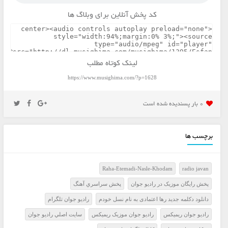
کد پخش آنلاین برای وبلاگ ها
لینک کوتاه مطلب
https://www.musighima.com/?p=1628
0 بار پسنديده شده است
برچسب ها
Raha-Etemadi-Nasle-Khodam
radio javan
پخش رايگان موزيک در راديو جوان
پخش سراسري آهنگ
دانلود دکلمه جدید رها اعتمادی به نام نسل خودم
راديو جوان تلگرام
راديو جوان ريميکس
راديو جوان موزيک ريميکس
سايت اصلي راديو جوان