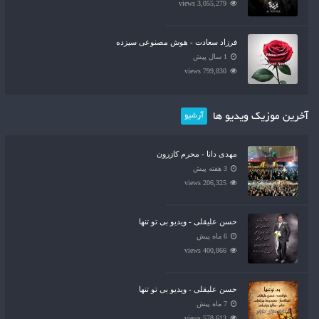
3,055,279 views
فرزاد سعادت - هوش مصنوعی سیزده
1 سال پیش
799,830 views
آخرین موزیک ویدیو ها
آرشیو
مهدی دانا - محرم کازرون
3 هفته پیش
206,325 views
حسن علیقلی - ویدیو بی تو تنها
6 ماه پیش
400,866 views
حسن علیقلی - ویدیو بی تو تنها
7 ماه پیش
578,613 views