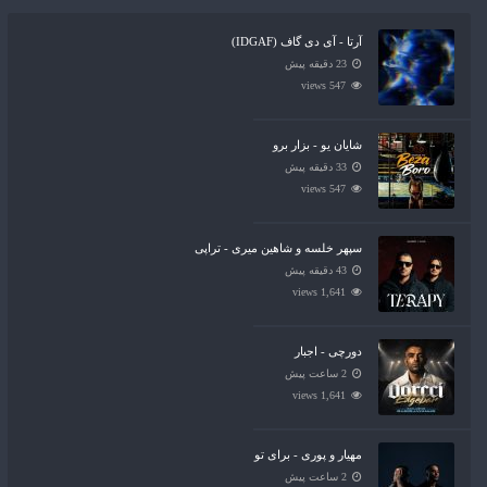
آرتا - آی دی گاف (IDGAF)
23 دقیقه پیش
547 views
شایان یو - بزار برو
33 دقیقه پیش
547 views
سپهر خلسه و شاهین میری - تراپی
43 دقیقه پیش
1,641 views
دورچی - اجبار
2 ساعت پیش
1,641 views
مهیار و پوری - برای تو
2 ساعت پیش