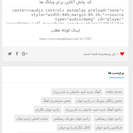
کد پخش آنلاین برای وبلاگ ها
لینک کوتاه مطلب
https://www.musighima.com/?p=1565
0 بار پسنديده شده است
برچسب ها
radio javan
آهنگ جدید امید حاجیلی به نام پریزاد
پخش رايگان موزيک در راديو جوان
پخش سراسري آهنگ
دانلود آهنگ جدید امید حاجیلی به نام پریزاد
راديو جوان تلگرام
راديو جوان ريميکس
راديو جوان موزيک ريميکس
سايت اصلي راديو جوان
فرکانس راديو جوان
کانال تلگرام راديو جوان