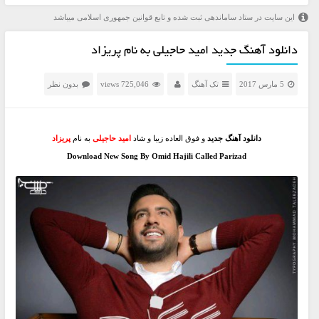
این سایت در ستاد ساماندهی ثبت شده و تابع قوانین جمهوری اسلامی میباشد
دانلود آهنگ جدید امید حاجیلی به نام پریزاد
5 مارس 2017
تک آهنگ
725,046 views
بدون نظر
دانلود آهنگ جدید
و فوق العاده زیبا و شاد
امید حاجیلی
به نام
پریزاد
Download New Song By Omid Hajili Called Parizad