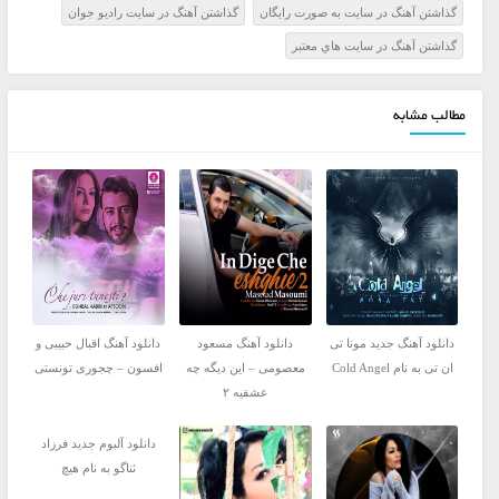
گذاشتن آهنگ در سايت به صورت رايگان
گذاشتن آهنگ در سايت راديو جوان
گذاشتن آهنگ در سايت هاي معتبر
مطالب مشابه
دانلود آهنگ جدید مونا تی
دانلود آهنگ مسعود
دانلود آهنگ اقبال حبیبی و
ان تی به نام Cold Angel
معصومی – این دیگه چه
افسون – چجوری تونستی
عشقیه ۲
دانلود آلبوم جدید فرزاد
ثناگو به نام هیچ