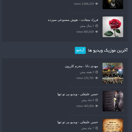
3,066,219 views
فرزاد سعادت - هوش مصنوعی سیزده
1 سال پیش
803,659 views
آخرین موزیک ویدیو ها
آرشیو
مهدی دانا - محرم کازرون
3 هفته پیش
210,701 views
حسن علیقلی - ویدیو بی تو تنها
6 ماه پیش
403,054 views
حسن علیقلی - ویدیو بی تو تنها
7 ماه پیش