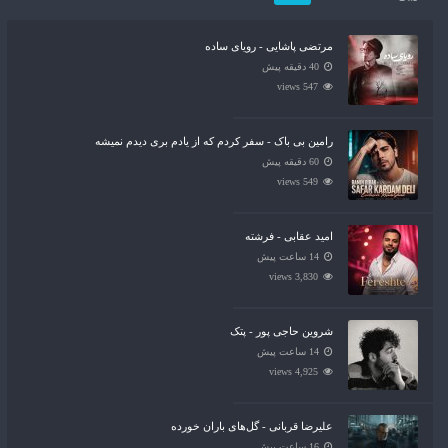
مرتضی پاشایی - رویای ساده
40 دقیقه پیش
547 views
رامین بی باک - سفر کردم که از یادم بری دیدم نمیشه
60 دقیقه پیش
549 views
امید عقابی - فرشته
14 ساعت پیش
3,830 views
شروین حاجی پور - پتک
14 ساعت پیش
4,925 views
علیرضا قربانی - گل‌های باران خورده
16 ساعت پیش