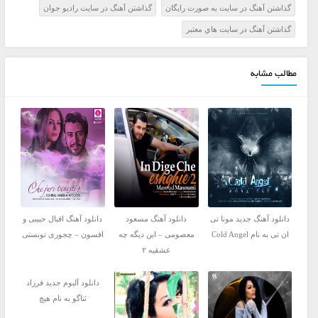
گذاشتن آهنگ در سايت به صورت رايگان
گذاشتن آهنگ در سايت راديو جوان
گذاشتن آهنگ در سايت هاي معتبر
مطالب مشابه
دانلود آهنگ جدید مونا تی
دانلود آهنگ مسعود
دانلود آهنگ اقبال حبیبی و
ان تی به نام Cold Angel
معصومی – این دیگه چه
افسون – چجوری تونستی
عشقیه ۲
دانلود آلبوم جدید فرزاد
ثناگو به نام هیچ