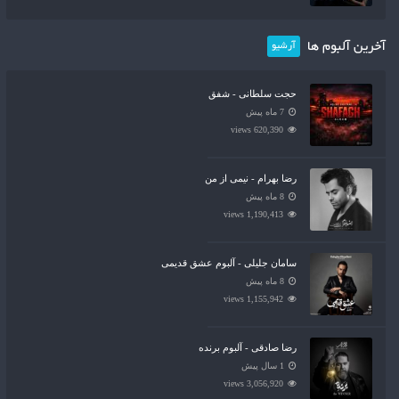
آخرین آلبوم ها
آرشیو
حجت سلطانی - شفق
7 ماه پیش
620,390 views
رضا بهرام - نیمی از من
8 ماه پیش
1,190,413 views
سامان جلیلی - آلبوم عشق قدیمی
8 ماه پیش
1,155,942 views
رضا صادقی - آلبوم برنده
1 سال پیش
3,056,920 views