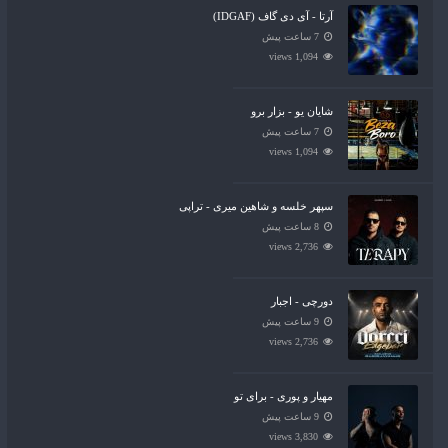
آرتا - آی دی گاف (IDGAF)
7 ساعت پیش
1,094 views
شایان یو - بزار برو
7 ساعت پیش
1,094 views
سپهر خلسه و شاهین میری - تراپی
8 ساعت پیش
2,736 views
دورچی - اجبار
9 ساعت پیش
2,736 views
مهیار و پوری - برای تو
9 ساعت پیش
3,830 views