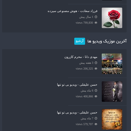
فرزاد سعادت - هوش مصنوعی سیزده
1 سال پیش
799,830 views
آخرین موزیک ویدیو ها
آرشیو
مهدی دانا - محرم کازرون
3 هفته پیش
206,325 views
حسن علیقلی - ویدیو بی تو تنها
6 ماه پیش
400,866 views
حسن علیقلی - ویدیو بی تو تنها
7 ماه پیش
579,707 views