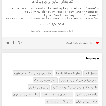
کد پخش آنلاین برای وبلاگ ها
لینک کوتاه مطلب
https://www.musighima.com/?p=1474
0 بار پسنديده شده است
برچسب ها
radio javan
Ramin Bibak - Angize
آهنگ جدید رامین بیباک به نام انگیزه
پخش رايگان موزيک در راديو جوان
پخش سراسري آهنگ
دانلود آهنگ جدید رامین بیباک به نام انگیزه
راديو جوان تلگرام
راديو جوان ريميکس
راديو جوان موزيک ريميکس
سايت اصلي راديو جوان
فرکانس راديو جوان
کانال تلگرام راديو جوان