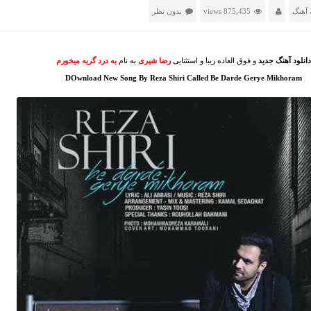
آهنگ
875,435 views
بدون نظر
دانلود آهنگ جدید
و فوق العاده زیبا و استثنایی
رضا شیری
به نام
به درد گریه میخورم
DOwnload New Song By Reza Shiri Called Be Darde Gerye Mikhoram