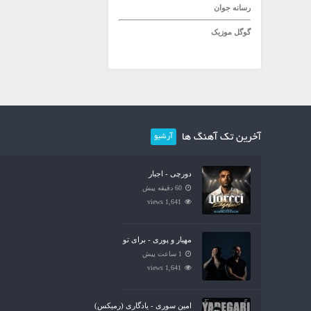
رسانه جوان
گوگل موزیک
آخرین تک آهنگ ها
آرشیو
دورچی - اجبار
60 دقیقه پیش
1,641 views
مهیار و پوری - برای تو
1 ساعت پیش
1,641 views
امین سوری - یادگاری (رمیکس)