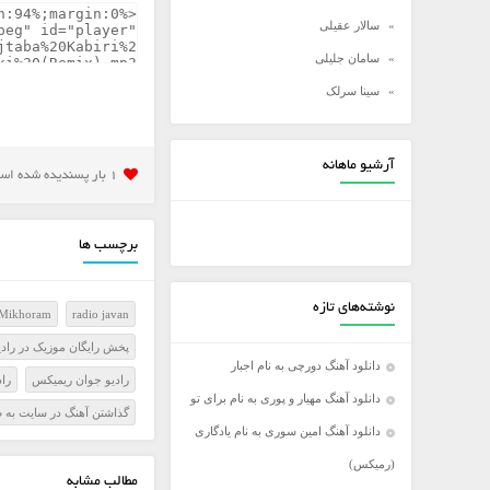
سالار عقیلی
سامان جلیلی
سینا سرلک
شادمهر عقیلی
شهاب مظفری
آرشیو ماهانه
1 بار پسنديده شده است
علی زند وکیلی
علی عبدالمالکی
برچسب ها
علی لهراسبی
علی یاسینی
نوشته‌های تازه
e Mikhoram
radio javan
علیرضا روزگار
پخش رايگان موزيک در رادي
علیرضا طلیسچی
دانلود آهنگ دورچی به نام اجبار
راديو جوان ريميکس
را
عماد
دانلود آهنگ مهیار و پوری به نام برای تو
گذاشتن آهنگ در سايت به 
عماد طالب زاده
دانلود آهنگ امین سوری به نام یادگاری
فرزاد فرخ
(رمیکس)
مطالب مشابه
فرزاد فرزین