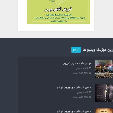
ین موزیک ویدیو ها
آرشیو
مهدی دانا - محرم کازرون
3 هفته پیش
206,325 views
حسن علیقلی - ویدیو بی تو تنها
6 ماه پیش
400,866 views
حسن علیقلی - ویدیو بی تو تنها