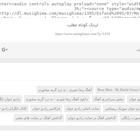
لینک کوتاه مطلب
https://www.musighima.com/?p=1434
Reza Shiri - Be Darde Gery
آهنگ رضا شیری - به درد گریه میخورم
و جوان
پخش سراسري آهنگ
دانلود آهنگ رضا شیری - به درد گریه میخورم
راديو جوان تلگ
ديو جوان موزيک ريميکس
سايت اصلي راديو جوان
فرکانس راديو جوان
کانال تلگرام راديو 
صورت رايگان
گذاشتن آهنگ در سايت راديو جوان
گذاشتن آهنگ در سايت هاي معتبر