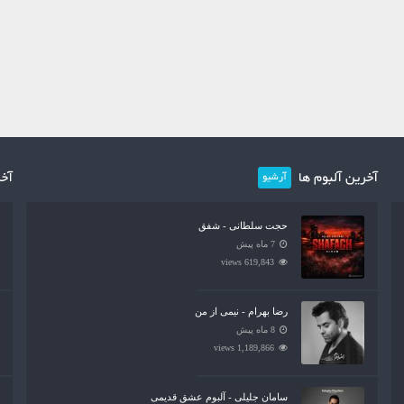
آخرین آلبوم ها
آخر
آرشیو
حجت سلطانی - شفق
7 ماه پیش
619,843 views
رضا بهرام - نیمی از من
8 ماه پیش
1,189,866 views
سامان جلیلی - آلبوم عشق قدیمی