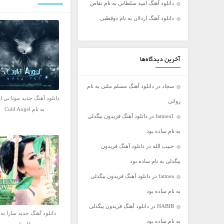
دانلود آهنگ امید سلطانی به نام تقاص
فریدون آسرایی
دانلود آهنگ اردلان به نام دوقطبی
کامران مولایی
مازیار فلاحی
مجید اخشابی
آخرین دیدگاه‌ها
مجید خراطها
سجاد
در
دانلود آهنگ مسلم ملتی به نام
محسن ابراهیم زاده
دانلود آهنگ جدید مونا تی ا
روانی
محسن چاووشی
به نام Cold Angel
fatmea1
در
دانلود آهنگ فریدون بیگدلی
محسن یگانه
به نام ساده بود
محمد رضا گلزار
حبیب الله
در
دانلود آهنگ فریدون
محمد علیزاده
بیگدلی به نام ساده بود
مرتضی اشرفی
fatmea
در
دانلود آهنگ فریدون بیگدلی
مرتضی سرمدی
به نام ساده بود
مهدی جهانی
HABIB
در
دانلود آهنگ فریدون بیگدلی
مهدی یغمایی
دانلود آهنگ جدید سارا به 
به نام ساده بود
میثم ابراهیمی