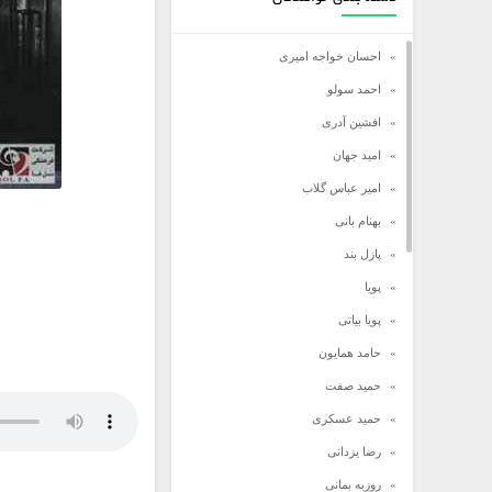
احسان خواجه امیری
احمد سولو
افشین آدری
امید جهان
امیر عباس گلاب
بهنام بانی
پازل بند
پویا
پویا بیاتی
حامد همایون
حمید صفت
حمید عسکری
رضا یزدانی
روزبه بمانی