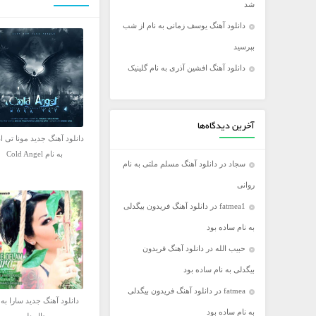
شد
فریدون آسرایی
دانلود آهنگ یوسف زمانی به نام از شب
کامران مولایی
بپرسید
مازیار فلاحی
دانلود آهنگ افشین آذری به نام گلینیک
مجید اخشابی
مجید خراطها
محسن ابراهیم زاده
آخرین دیدگاه‌ها
دانلود آهنگ جدید مونا تی ا
محسن چاووشی
به نام Cold Angel
سجاد
در
دانلود آهنگ مسلم ملتی به نام
محسن یگانه
روانی
محمد رضا گلزار
fatmea1
در
دانلود آهنگ فریدون بیگدلی
محمد علیزاده
به نام ساده بود
مرتضی اشرفی
حبیب الله
در
دانلود آهنگ فریدون
مرتضی سرمدی
بیگدلی به نام ساده بود
مهدی جهانی
fatmea
در
دانلود آهنگ فریدون بیگدلی
مهدی یغمایی
دانلود آهنگ جدید سارا به 
به نام ساده بود
میثم ابراهیمی