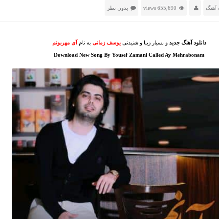
آهنگ
655,690 views
بدون نظر
دانلود آهنگ جدید
و بسیار زیبا و شنیدنی
یوسف زمانی
به نام
آی مهربونم
Download New Song By Yousef Zamani Called Ay Mehrabonam