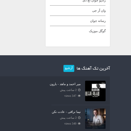
رادیو جوان
اچ دی
وان آر جی
رسانه جوان
گوگل موزیک
آخرین تک آهنگ ها
آرشیو
میر احمد و ماهد - بارون
2 ساعت پیش
547 views
نیما نراقی - عادت نکن
2 ساعت پیش
549 views