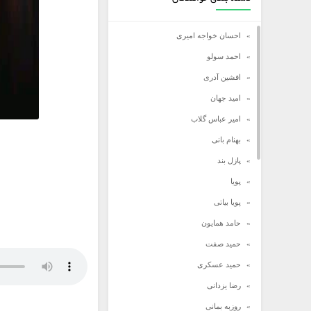
احسان خواجه امیری
احمد سولو
افشین آدری
امید جهان
امیر عباس گلاب
بهنام بانی
پازل بند
پویا
پویا بیاتی
حامد همایون
حمید صفت
حمید عسکری
رضا یزدانی
روزبه بمانی