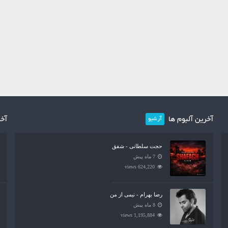
آخرین آلبوم ها
آخر
آرشیو
حجت سلطانی - شفق
7 ماه پیش
624,220 views
رضا بهرام - نیمی از من
8 ماه پیش
1,195,884 views