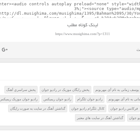
لینک کوتاه مطلب
https://www.musighima.com/?p=1311
یوسف زمانی به نام آی مهربونم
پخش رايگان موزيک در راديو جوان
پخش سراسري آهنگ
نی به نام آی مهربونم
راديو جوان تلگرام
راديو جوان ريميکس
راديو جوان موزيک ريميکس
فرکانس راديو جوان
کانال تلگرام راديو جوان
گذاشتن آهنگ در سايت به صورت رايگان
و جوان
گذاشتن آهنگ در سايت هاي معتبر