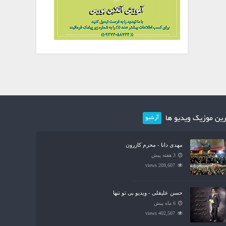
ین موزیک ویدیو ها
آرشیو
مهدی دانا - محرم کازرون
3 هفته پیش
209,607 views
حسن علیقلی - ویدیو بی تو تنها
6 ماه پیش
402,507 views