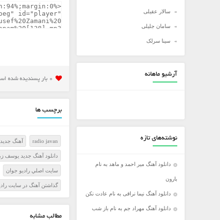
سالار عقیلی
سامان جلیلی
سینا سرلک
شادمهر عقیلی
شهاب مظفری
آرشیو ماهانه
0 بار پسنديده شده است
علی زند وکیلی
علی عبدالمالکی
برچسب ها
علی لهراسبی
علی یاسینی
نوشته‌های تازه
radio javan
آهنگ جدید 
علیرضا روزگار
دانلود آهنگ جدید یوسف زما
علیرضا طلیسچی
دانلود آهنگ میر احمد و ماهد به نام
سايت اصلي راديو جوان
عماد
بارون
گذاشتن آهنگ در سايت رادي
عماد طالب زاده
دانلود آهنگ نیما نراقی به نام عادت نکن
فرزاد فرخ
دانلود آهنگ مهراد جم به نام باز شب
مطالب مشابه
فرزاد فرزین