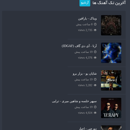
آخرین تک آهنگ ها
آرشیو
ویناک - پارافین
8 ساعت پیش
2,735 views
آرتا - آی دی گاف (IDGAF)
19 ساعت پیش
4,376 views
شایان یو - بزار برو
19 ساعت پیش
3,282 views
سپهر خلسه و شاهین میری - تراپی
19 ساعت پیش
4,924 views
دورچی - اجبار