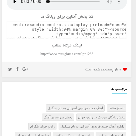
کد پخش آنلاین برای وبلاگ ها
لینک کوتاه مطلب
https://www.musighima.com/?p=1236
0 بار پسنديده شده است
برچسب ها
radio javan
آهنگ جدید فریدون آسرایی به نام سنگدل
پخش رايگان موزيک در راديو جوان
پخش سراسري آهنگ
دانلود آهنگ جدید فریدون آسرایی به نام سنگدل
راديو جوان تلگرام
راديو جوان ريميکس
راديو جوان موزيک ريميکس
سايت اصلي راديو جوان