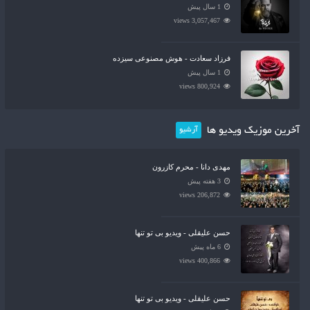
1 سال پیش
3,057,467 views
فرزاد سعادت - هوش مصنوعی سیزده
1 سال پیش
800,924 views
آخرین موزیک ویدیو ها
آرشیو
مهدی دانا - محرم کازرون
3 هفته پیش
206,872 views
حسن علیقلی - ویدیو بی تو تنها
6 ماه پیش
400,866 views
حسن علیقلی - ویدیو بی تو تنها