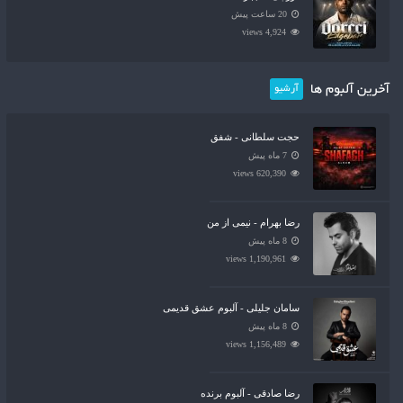
20 ساعت پیش
4,924 views
آخرین آلبوم ها
آرشیو
حجت سلطانی - شفق
7 ماه پیش
620,390 views
رضا بهرام - نیمی از من
8 ماه پیش
1,190,961 views
سامان جلیلی - آلبوم عشق قدیمی
8 ماه پیش
1,156,489 views
رضا صادقی - آلبوم برنده