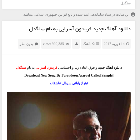
سنگدل
این سایت در ستاد ساماندهی ثبت شده و تابع قوانین جمهوری اسلامی میباشد
دانلود آهنگ جدید فریدون آسرایی به نام سنگدل
14 فوریه 2017
تک آهنگ
909,385 views
بدون نظر
دانلود آهنگ جدید
و فوق العاده زیبا و احساسی
فریدون آسرایی
به نام
سنگدل
Download New Song By Fereydoon Asaraei Called Sangdel
تیتراژ پایانی سریال عاشقانه