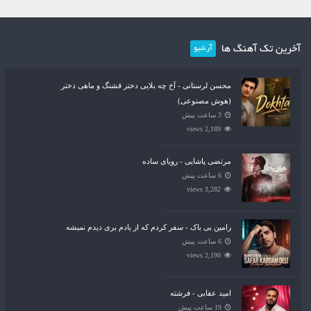
آخرین تک آهنگ ها
آرشیو
محسن لرستانی - آخ چه بلایی دختر قشنگ و ماهی دختر
(هوش مصنوعی)
3 ساعت پیش
2,189 views
مرتضی پاشایی - رویای ساده
6 ساعت پیش
3,282 views
رامین بی باک - سفر کردم که از یادم بری دیدم نمیشه
6 ساعت پیش
2,190 views
امید عقابی - فرشته
19 ساعت پیش