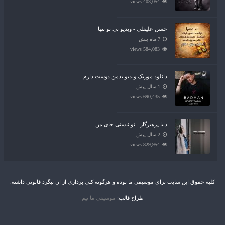
403,054 views
حسن علیقلی - ویدیو بی تو تنها
7 ماه پیش
584,083 views
دانلود موزیک ویدیو بدمن دوست دارم
1 سال پیش
690,435 views
دنیا پرهیزگار - تو نیستی جای من
2 سال پیش
829,954 views
کلیه حقوق این سایت برای موسیقی ما بوده و هرگونه کپی برداری از ان پیگرد قانونی داشته.
طراح قالب:
موسیقی ما تیم