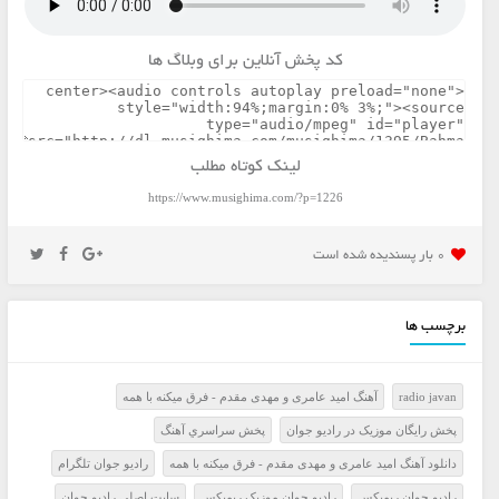
کد پخش آنلاین برای وبلاگ ها
لینک کوتاه مطلب
https://www.musighima.com/?p=1226
0 بار پسنديده شده است
برچسب ها
radio javan
آهنگ امید عامری و مهدی مقدم - فرق میکنه با همه
پخش رايگان موزيک در راديو جوان
پخش سراسري آهنگ
دانلود آهنگ امید عامری و مهدی مقدم - فرق میکنه با همه
راديو جوان تلگرام
راديو جوان ريميکس
راديو جوان موزيک ريميکس
سايت اصلي راديو جوان