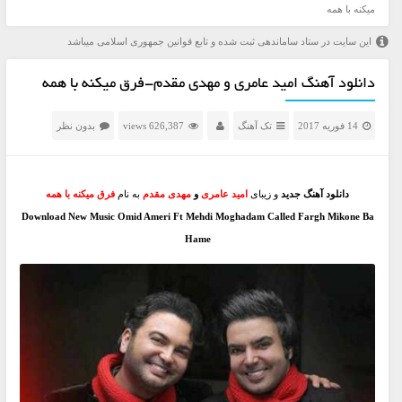
میکنه با همه
این سایت در ستاد ساماندهی ثبت شده و تابع قوانین جمهوری اسلامی میباشد
دانلود آهنگ امید عامری و مهدی مقدم-فرق میکنه با همه
14 فوریه 2017
تک آهنگ
626,387 views
بدون نظر
دانلود آهنگ جدید
و زیبای
امید عامری
و
مهدی مقدم
به نام
فرق میکنه با همه
Download New Music Omid Ameri Ft Mehdi Moghadam Called Fargh Mikone Ba
Hame