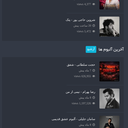
4,377 views
شروین حاجی پور - پتک
20 ساعت پیش
5,472 views
آخرین آلبوم ها
آرشیو
حجت سلطانی - شفق
7 ماه پیش
626,955 views
رضا بهرام - نیمی از من
8 ماه پیش
1,197,526 views
سامان جلیلی - آلبوم عشق قدیمی
8 ماه پیش