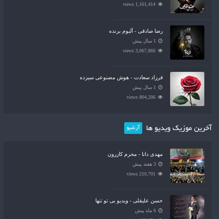
1,161,414 views
رضا صادقی - آلبوم برنده
1 سال پیش
3,067,860 views
فرزاد سعادت - هوش مصنوعی سیزده
1 سال پیش
804,206 views
آخرین موزیک ویدیو ها
آرشیو
مهدی دانا - محرم کازرون
3 هفته پیش
210,701 views
حسن علیقلی - ویدیو بی تو تنها
6 ماه پیش