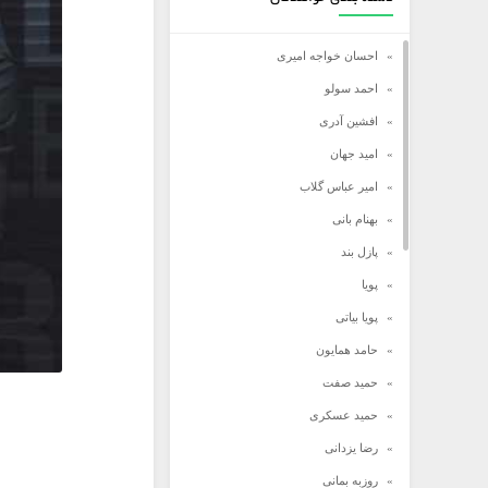
احسان خواجه امیری
احمد سولو
افشین آدری
امید جهان
امیر عباس گلاب
بهنام بانی
پازل بند
پویا
پویا بیاتی
حامد همایون
حمید صفت
حمید عسکری
رضا یزدانی
روزبه بمانی