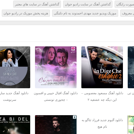
صورت رايگان
گذاشتن آهنگ در سايت راديو جوان
گذاشتن آهنگ در سايت هاي معتبر
ي معروف
موزیک ویدیو جدید مهدی احمدوند به نام دلتنگی
هزينه پخش موزيک در راديو جوان
ن تی
دانلود آهنگ مسعود معصومی –
دانلود آهنگ اقبال حبیبی و افسون
دانلود آهنگ جدید سارا
این دیگه چه عشقیه ۲
– چجوری تونستی
سرنوشت
دانلود آلبوم جدید فرزاد ثناگو به
نام هیچ