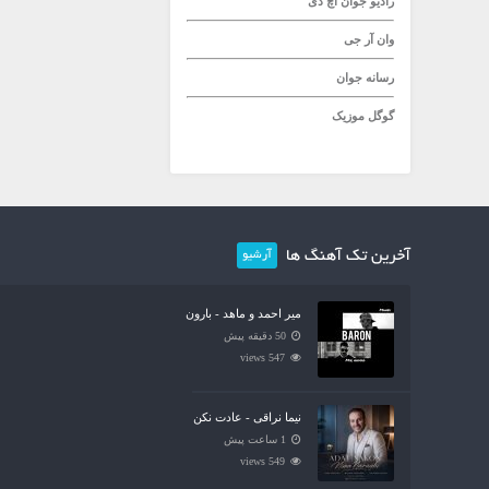
رادیو جوان
اچ دی
وان آر جی
رسانه جوان
گوگل موزیک
آخرین تک آهنگ ها
آرشیو
میر احمد و ماهد - بارون
50 دقیقه پیش
547 views
نیما نراقی - عادت نکن
1 ساعت پیش
549 views