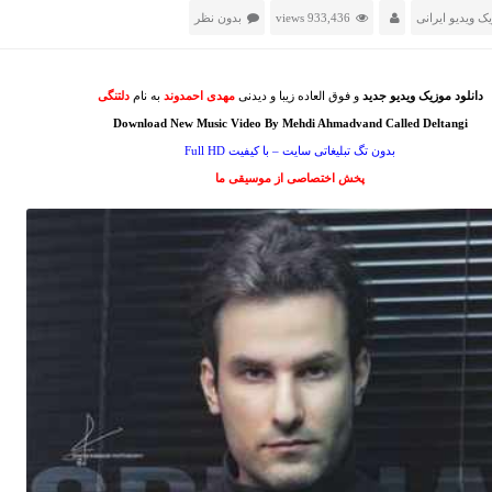
ک ویدیو ایرانی
933,436 views
بدون نظر
دانلود موزیک ویدیو جدید
و فوق العاده زیبا و دیدنی
مهدی احمدوند
به نام
دلتنگی
Download New Music Video By Mehdi Ahmadvand Called Deltangi
بدون تگ تبلیغاتی سایت – با کیفیت Full HD
پخش اختصاصی از موسیقی ما