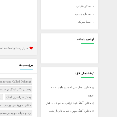
سالار عقیلی
سامان جلیلی
سینا سرلک
شادمهر عقیلی
شهاب مظفری
آرشیو ماهانه
علی زند وکیلی
0 بار پسنديده شده است
علی عبدالمالکی
علی لهراسبی
برچسب ها
علی یاسینی
نوشته‌های تازه
علیرضا روزگار
madvand Called Deltangi
علیرضا طلیسچی
دانلود آهنگ میر احمد و ماهد به نام
پخش رايگان اهنگ در سايت
عماد
بارون
پخش سراسري آهنگ
پ
عماد طالب زاده
دانلود آهنگ نیما نراقی به نام عادت نکن
دانلود موزیک ویدیو جدید م
فرزاد فرخ
دانلود آهنگ مهراد جم به نام باز شب
راديو جوان موزيک ريميکس
فرزاد فرزین