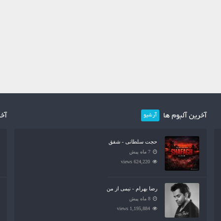
آخرین آلبوم ها
آخر
آرشیو
حجت سلطانی - شفق
7 ماه پیش
624,220 views
رضا بهرام - نیمی از من
8 ماه پیش
1,195,884 views