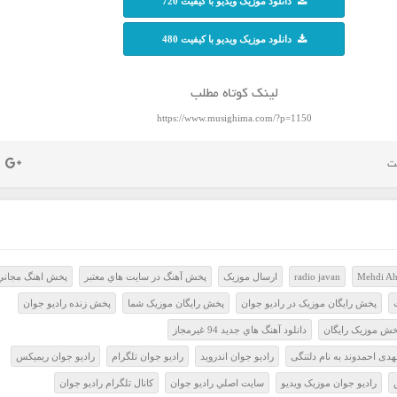
دانلود موزیک ویدیو با کیفیت 720
دانلود موزیک ویدیو با کیفیت 480
لینک کوتاه مطلب
https://www.musighima.com/?p=1150
Mehdi Ah
radio javan
ارسال موزيک
پخش آهنگ در سايت هاي معتبر
پخش اهنگ مجاني
پخش رايگان موزيک در راديو جوان
پخش رايگان موزيک شما
پخش زنده راديو جوان
خش موزيک رايگان
دانلود آهنگ هاي جديد 94 غيرمجاز
هدی احمدوند به نام دلتنگی
راديو جوان اندرويد
راديو جوان تلگرام
راديو جوان ريميکس
راديو جوان موزيک ويديو
سايت اصلي راديو جوان
کانال تلگرام راديو جوان