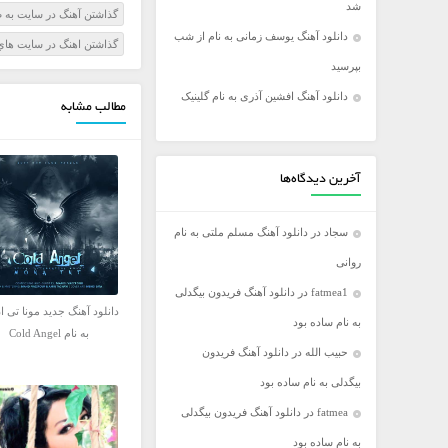
شد
گذاشتن آهنگ در سايت به 
فریدون آسرایی
دانلود آهنگ یوسف زمانی به نام از شب
گذاشتن اهنگ در سايت ها
کامران مولایی
بپرسید
مازیار فلاحی
دانلود آهنگ افشین آذری به نام گلینیک
مطالب مشابه
مجید اخشابی
مجید خراطها
محسن ابراهیم زاده
آخرین دیدگاه‌ها
محسن چاووشی
سجاد
در
دانلود آهنگ مسلم ملتی به نام
محسن یگانه
روانی
محمد رضا گلزار
fatmea1
در
دانلود آهنگ فریدون بیگدلی
محمد علیزاده
دانلود آهنگ جدید مونا تی ا
به نام ساده بود
مرتضی اشرفی
به نام Cold Angel
حبیب الله
در
دانلود آهنگ فریدون
مرتضی سرمدی
بیگدلی به نام ساده بود
مهدی جهانی
fatmea
در
دانلود آهنگ فریدون بیگدلی
مهدی یغمایی
به نام ساده بود
میثم ابراهیمی