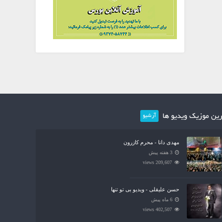
ین موزیک ویدیو ها
آرشیو
مهدی دانا - محرم کازرون
3 هفته پیش
209,607 views
حسن علیقلی - ویدیو بی تو تنها
6 ماه پیش
402,507 views