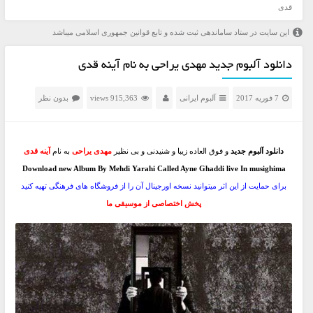
قدی
این سایت در ستاد ساماندهی ثبت شده و تابع قوانین جمهوری اسلامی میباشد
دانلود آلبوم جدید مهدی یراحی به نام آینه قدی
7 فوریه 2017
آلبوم ایرانی
915,363 views
بدون نظر
دانلود آلبوم جدید
و فوق العاده زیبا و شنیدنی و بی نظیر
مهدی یراحی
به نام
آینه قدی
Download new Album By Mehdi Yarahi Called Ayne Ghaddi live In musighima
برای حمایت از این اثر میتوانید نسخه اورجینال آن را از فروشگاه های فرهنگی تهیه کنید
پخش اختصاصی از موسیقی ما