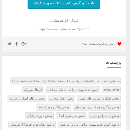
دانلود آلبوم با کیفیت 320 به صورت تک تک
لینک کوتاه مطلب
https://www.musighima.com/?p=1103
1 بار پسنديده شده است
برچسب ها
Download new Album By Mehdi Yarahi Called Ayne Ghaddi live In musighima
radio javan
آلبوم جدید مهدی یراحی به نام آینه قدی
ارسال موزيک
پخش آهنگ در سايت هاي معتبر
پخش اهنگ مجاني
پخش رايگان اهنگ در سايت
پخش رايگان موزيک در راديو جوان
پخش رايگان موزيک شما
پخش زنده راديو جوان
پخش سراسري آهنگ
پخش موزيک رايگان
دانلود آلبوم جدید مهدی یراحی به نام آینه قدی
دانلود آهنگ هاي جديد 94 غيرمجاز