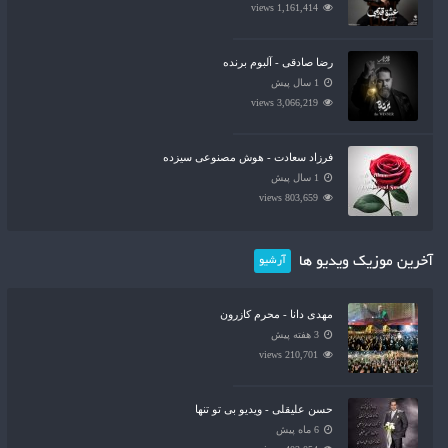
1,161,414 views
رضا صادقی - آلبوم برنده
1 سال پیش
3,066,219 views
فرزاد سعادت - هوش مصنوعی سیزده
1 سال پیش
803,659 views
آخرین موزیک ویدیو ها
آرشیو
مهدی دانا - محرم کازرون
3 هفته پیش
210,701 views
حسن علیقلی - ویدیو بی تو تنها
6 ماه پیش