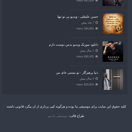
403,054 views
حسن علیقلی - ویدیو بی تو تنها
7 ماه پیش
584,083 views
دانلود موزیک ویدیو بدمن دوست دارم
1 سال پیش
690,435 views
دنیا پرهیزگار - تو نیستی جای من
2 سال پیش
829,954 views
کلیه حقوق این سایت برای موسیقی ما بوده و هرگونه کپی برداری از ان پیگرد قانونی داشته.
طراح قالب:
موسیقی ما تیم