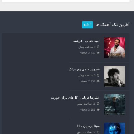
آخرین تک آهنگ ها
آرشیو
امید عقابی - فرشته
9 ساعت پیش
2,736 views
شروین حاجی پور - پتک
9 ساعت پیش
2,737 views
علیرضا قربانی - گل‌های باران خورده
11 ساعت پیش
3,282 views
سینا پارسیان - ادا
12 ساعت پیش