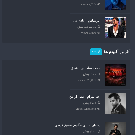
2,735 views
عرشیاس - عادی نی
12 ساعت پیش
3,830 views
آخرین آلبوم ها
آرشیو
حجت سلطانی - شفق
7 ماه پیش
625,861 views
رضا بهرام - نیمی از من
8 ماه پیش
1,196,978 views
سامان جلیلی - آلبوم عشق قدیمی
8 ماه پیش