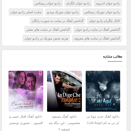
راديو جوان اندرويد
راديو جوان تلگرام
راديو جوان ريميکس
راديو جوان موزيک ريميکس
راديو جوان موزيک ويديو
سايت اصلي راديو جوان
کانال تلگرام راديو جوان
گذاشتن آهنگ در سايت به صورت رايگان
گذاشتن آهنگ در سايت راديو جوان
گذاشتن آهنگ در سايت هاي معتبر
گذاشتن اهنگ در سايت هاي معروف
هزينه پخش موزيک در راديو جوان
مطالب مشابه
دانلود آهنگ جدید مونا تی
دانلود آهنگ مسعود
دانلود آهنگ اقبال حبیبی و
ان تی به نام Cold Angel
معصومی – این دیگه چه
افسون – چجوری تونستی
عشقیه ۲